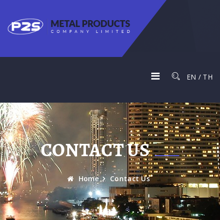
EN
/
TH
CONTACT US
Home
Contact Us