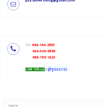
p2s.advertising@gmail.com
Tel.
084-164-2893
064-549-9898
086-709-1623
:
@p2s2012
LINE Official